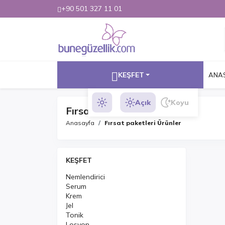
+90 501 327 11 01
KEŞFET
ANA
Açık
Koyu
Fırsat paketleri Ürünler
Anasayfa
Fırsat paketleri Ürünler
KEŞFET
Nemlendirici
Serum
Krem
Jel
Tonik
Losyon