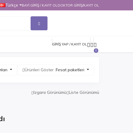
Türkçe
BAYI GIRIŞ / KAYIT OL
DOKTOR GİRİŞ/KAYIT OL
GIRIŞ YAP / KAYIT OL
0
ılan
Ürünleri Göster :
Fırsat paketleri
Izgara Görünümü
Liste Görünümü
dı