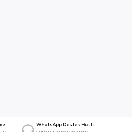
me
WhatsApp Destek Hattı
ile
Sorularınızı çözmek ve destek