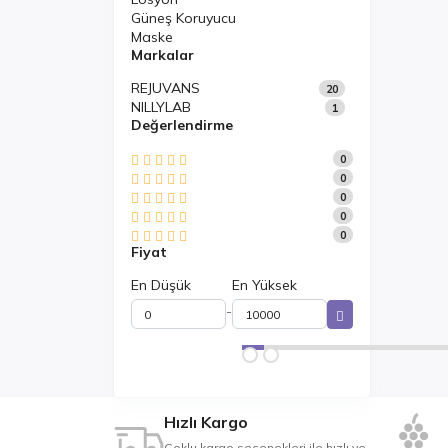
Güneş Koruyucu
Maske
Markalar
REJUVANS
20
NILLYLAB
1
Değerlendirme
0
0
0
0
0
Fiyat
En Düşük
En Yüksek
-
Hızlı Kargo
Çoklu kargo seçenekleri ile hızlı ve