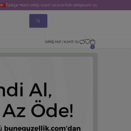
Türkçe
BAYI GIRIŞ / KAYIT OL
DOKTOR GİRİŞ/KAYIT OL
GIRIŞ YAP / KAYIT OL
0
Next