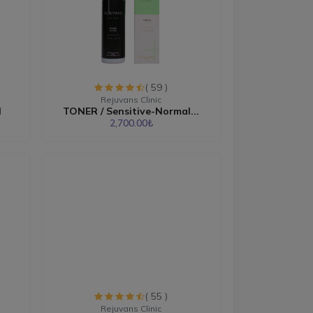
( 59 )
Rejuvans Clinic
l
TONER / Sensitive-Normal...
2,700.00₺
( 55 )
Rejuvans Clinic