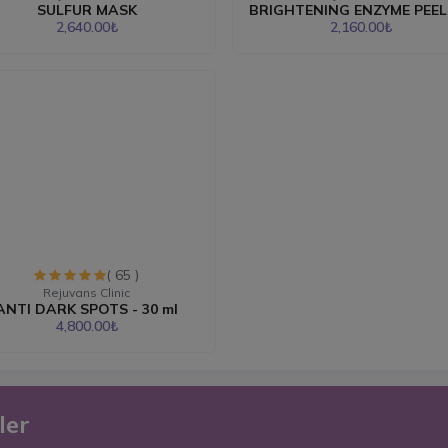
SULFUR MASK
BRIGHTENING ENZYME PEELI
2,640.00₺
2,160.00₺
( 65 )
Rejuvans Clinic
ANTI DARK SPOTS - 30 ml
4,800.00₺
ler