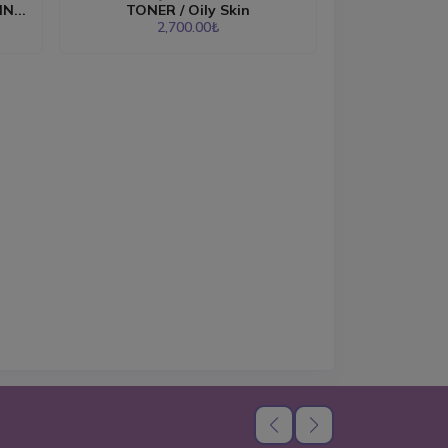
N...
TONER / Oily Skin
2,700.00₺