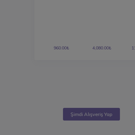
960.00₺
4,080.00₺
1
‏‏‎‏‏‎ ‏‏‎‏‏‎ ‏‏‎‏‏‎ ‏‏‎‏‏‎ ‏‏‎‏‏‎ ‏‏‎‏‏‎ !
‏‏‎‏‏‎ ‏‏‎‏‏‎ ‏‏‎‏‏‎ ‏‏‎‏‏‎ ‏‏‎‏‏‎ ‏‏‎‏‏‎ ‏‏‎‏‏‎ ‏‏‎‏‏‎
Şimdi Alışveriş Yap