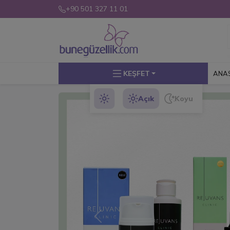
+90 501 327 11 01
KEŞFET
ANA
Açık
Koyu
Previous