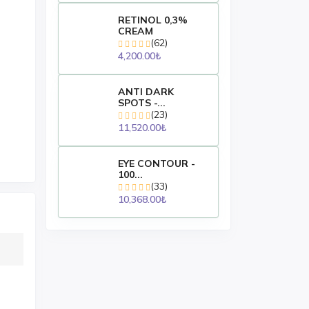
RETINOL 0,3%
CREAM
(62)
4,200.00₺
ANTI DARK
SPOTS -...
(23)
11,520.00₺
EYE CONTOUR -
100...
(33)
10,368.00₺