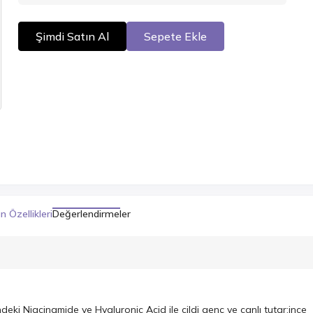
Şimdi Satın Al
Sepete Ekle
n Özellikleri
Değerlendirmeler
deki Niacinamide ve Hyaluronic Acid ile cildi genç ve canlı tutar;ince