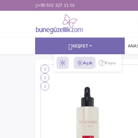
+90 501 327 11 01
KEŞFET
ANA
Açık
Koyu