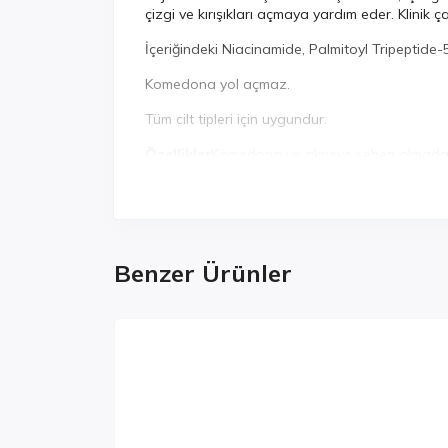
çizgi ve kırışıkları açmaya yardım eder. Klinik ç
İçeriğindeki Niacinamide, Palmitoyl Tripeptide-
Komedona yol açmaz.
Tüm cilt tipleri için uygundur.
Özellikler
Komedona ve akneye sebep olmadan 
Tüm cilt tipleri için uygundur.
Nasıl Kullanılır ?
Cildinizi temizledikten sonra 4-5 damla Rejuv
parmak uçlarıyla sabah ve akşam uygulayın.
Benzer Ürünler
İçindekiler
Aqua, Glycerin, Niacinamide,Caprylic/Capric Tr
Acid, Dimethicone, Sodium Acrylates Copolymer
Lecithin, Ribose, Caffeine, Persea Gratissima 
Diaminobutyroyl Benzylamide Diacetate,1,2-Hex
Caprylyl Glycol, Glucose, Chondrus Crispus Ex
Hyaluronate, Sodium Hyaluronate Crosspolyme
Phenoxyethanol, Ethylhexylglycerin, Tetrasodiu