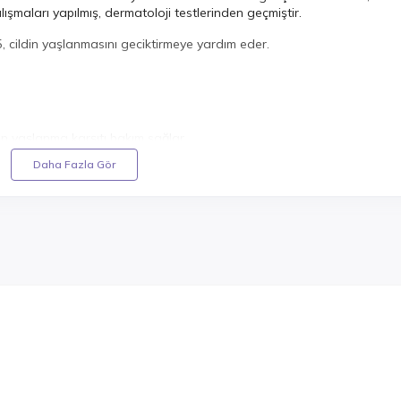
alışmaları yapılmış, dermatoloji testlerinden geçmiştir.
5, cildin yaşlanmasını geciktirmeye yardım eder.
yaşlanma karşıtı bakım sağlar.
Daha Fazla Gör
ans Clinic Anti Aging Serum'u yüzünüze, boynunuza ve dekolte bölgen
iglyceride,Hyaluronic Acid,Palmitoyl Tripeptide-5,Hydrolyzed Hyaluron
, Pentylene Glycol, Panthenol, Butylene Glycol, Saccharide Isomerate
Oil, Sodium Hyaluronate, Simmondsia Chinensis Seed Oil , Dipeptide
anediol, Sodium Citrate , Undaria Pinnatifida Extract, Xanthan Gum
tract , Hydroxypropyltrimonium Hyaluronate, Sodium Acetylated
r, Hydrolyzed Sodium Hyaluronate, Potassium Hyaluronate,
m EDTA, Citric Acid.