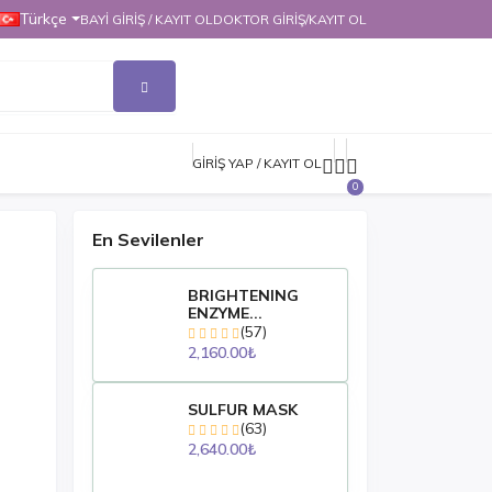
Türkçe
BAYI GIRIŞ / KAYIT OL
DOKTOR GİRİŞ/KAYIT OL
GIRIŞ YAP / KAYIT OL
0
En Sevilenler
BRIGHTENING
ENZYME...
(57)
2,160.00₺
SULFUR MASK
(63)
2,640.00₺